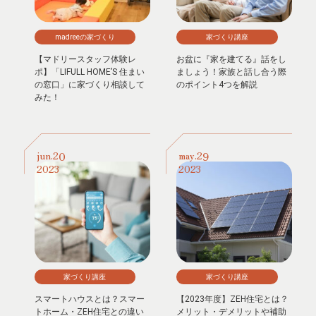
madreeの家づくり
家づくり講座
【マドリースタッフ体験レ
お盆に『家を建てる』話をし
ポ】「LIFULL HOME’S 住まい
ましょう！家族と話し合う際
の窓口」に家づくり相談して
のポイント4つを解説
みた！
20
29
jun.
may.
2023
2023
家づくり講座
家づくり講座
スマートハウスとは？スマー
【2023年度】ZEH住宅とは？
トホーム・ZEH住宅との違い
メリット・デメリットや補助