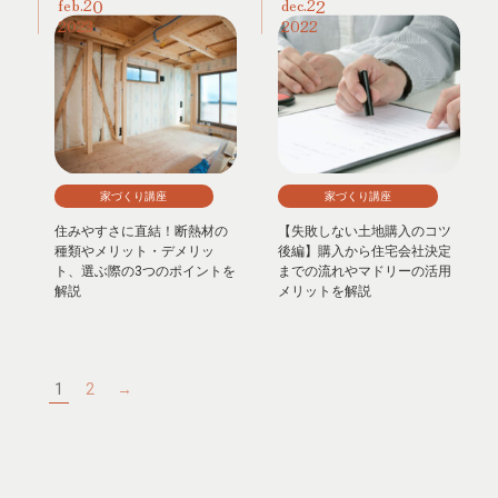
20
22
feb.
dec.
2023
2022
家づくり講座
家づくり講座
住みやすさに直結！断熱材の
【失敗しない土地購入のコツ
種類やメリット・デメリッ
後編】購入から住宅会社決定
ト、選ぶ際の3つのポイントを
までの流れやマドリーの活用
解説
メリットを解説
1
2
→