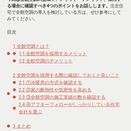
る場合に確認すべき4つのポイントをお話しします。
注文住
宅で全館空調の導入を検討している方は、ぜひ参考にして
みてください。
目次
1
全館空調とは？
1.1
全館空調を採用するメリット
1.2
全館空調のデメリット
2
全館空調を採用する際に確認しておくと良いこと
2.1
①冷暖房の方式を確認する
2.2
②家の断熱性や気密性を高める
2.3
③全館空調の施工実績の数を確認する
2.4
④アフターフォローがしっかりしている住宅
会社を選ぶ
3
まとめ