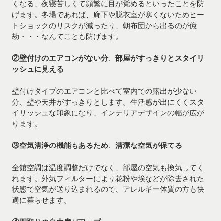
くなる、夜寝苦しくて頻繁に目が覚めるといったことを防
げます。冬場であれば、廊下や脱衣室が寒くないためヒー
トショックのリスクが減ったり、朝布団から出るのが億
劫・・・なんてことも防げます。
②壁付けのエアコンがない分
、
部屋がすっきりとスタイリ
ッシュに見える
壁付けタイプのエアコンと比べて室内での露出が少ない
分、壁や天井がすっきりとします。生活感が出にくくスタ
イリッシュな印象になり、インテリアデザインの幅が広が
ります。
③空気清浄の機能もあるため、清潔な空気が保てる
全館空調は温度調整だけでなく、部屋の空気も換気してく
れます。外気フィルターにより花粉や埃などが除去された
状態で空気が送り込まれるので、アレルギー体質の方も快
適に暮らせます。