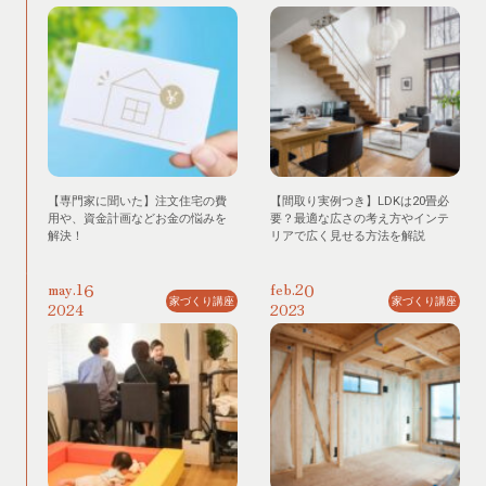
【専門家に聞いた】注文住宅の費
【間取り実例つき】LDKは20畳必
用や、資金計画などお金の悩みを
要？最適な広さの考え方やインテ
解決！
リアで広く見せる方法を解説
16
20
may.
feb.
家づくり講座
家づくり講座
2024
2023