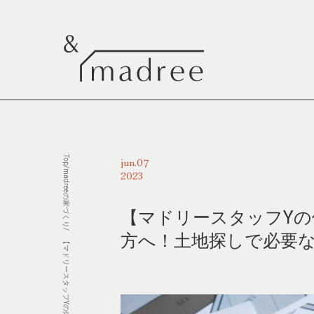
Top
07
jun.
/
madreeの家づくり
2023
【マドリースタッフY
/
方へ！土地探しで必要