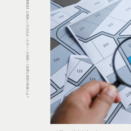
【マドリースタッフYの体験談】土地探しに行き詰まった方へ！土地探しで必要な発想の転換とは？