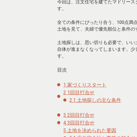
今回は、注文住宅を建てたマドリース
す。
全ての条件にぴったり合う、100点
土地を見て、夫婦で優先順位と条件の
土地探しは、思い切りも必要で、いい
自体が進まなくなってしまいます。少
す。
目次
1
家づくりスタート
2
1回目打合せ
2.1
土地探しの主な条件
3
2回目打合せ
4
3回目打合せ
5
土地を決められた要因