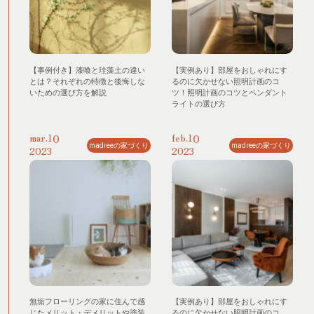
【事例付き】漆喰と珪藻土の違い
【実例あり】部屋をおしゃれにす
とは？それぞれの特徴と後悔しな
るのに欠かせない照明計画のコ
いための選び方を解説
ツ！照明計画のコツとペンダント
ライトの選び方
10
10
mar.
feb.
madreeの家づくり
madreeの家づくり
2023
2023
無垢フローリングの家に住んで感
【実例あり】部屋をおしゃれにす
じたメリット・デメリットや塗装
るのに欠かせない照明計画のコ