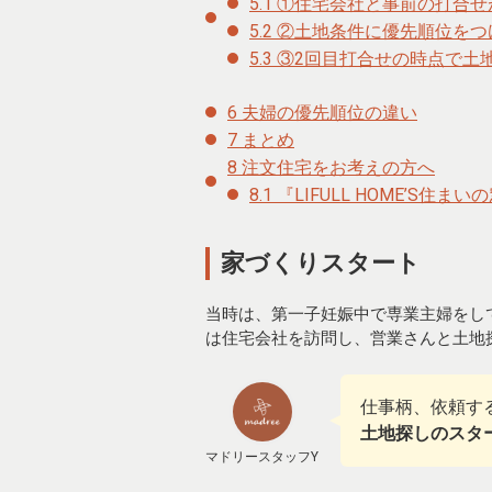
5.1
①住宅会社と事前の打合せ
5.2
②土地条件に優先順位をつ
5.3
③2回目打合せの時点で土
6
夫婦の優先順位の違い
7
まとめ
8
注文住宅をお考えの方へ
8.1
『LIFULL HOME’S住
家づくりスタート
当時は、第一子妊娠中で専業主婦をし
は住宅会社を訪問し、営業さんと土地
仕事柄、依頼す
土地探しのスタ
マドリースタッフY