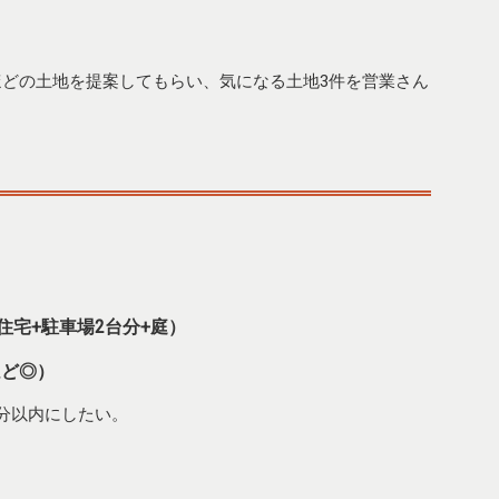
ほどの土地を提案してもらい、気になる土地3件を営業さん
。
住宅+駐車場2台分+庭）
ほど◎）
分以内にしたい。