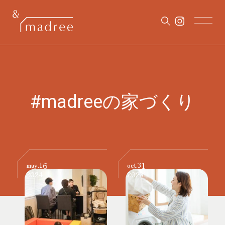
#madreeの家づくり
16
31
may.
oct.
2024
2023