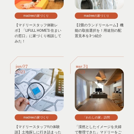
madreeの家づくり
madreeの家づくり
【マドリースタッフ体験レ
【2畳のランドリールーム】機
ポ】「LIFULL HOME’S 住まい
能の取捨選択を！用途別の配
の窓口」に家づくり相談して
置見本を3つ紹介
みた！
07
31
jun.
mar.
2023
2023
madreeの家づくり
「わたしの家」訪問
【マドリースタッフYの体験
「漠然としたイメージを夫婦
談】土地探しに行き詰まった
で整理できた」マドリーをご