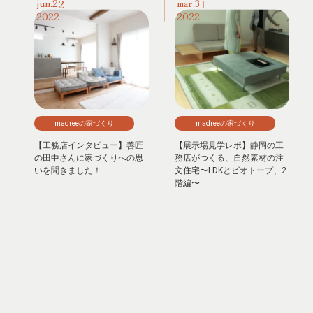
22
31
jun.
mar.
2022
2022
madreeの家づくり
madreeの家づくり
【工務店インタビュー】善匠
【展示場見学レポ】静岡の工
の田中さんに家づくりへの思
務店がつくる、自然素材の注
いを聞きました！
文住宅〜LDKとビオトープ、2
階編〜