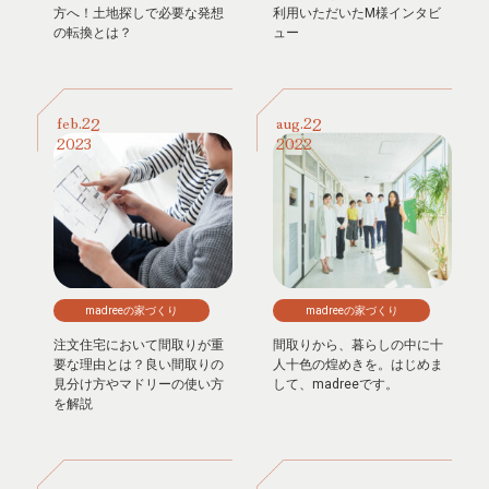
方へ！土地探しで必要な発想
利用いただいたM様インタビ
の転換とは？
ュー
22
22
feb.
aug.
2023
2022
madreeの家づくり
madreeの家づくり
注文住宅において間取りが重
間取りから、暮らしの中に十
要な理由とは？良い間取りの
人十色の煌めきを。はじめま
見分け方やマドリーの使い方
して、madreeです。
を解説