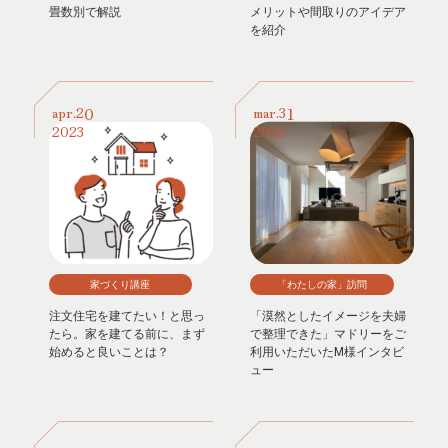
畳数別で解説
メリットや間取りのアイデア
を紹介
20
31
apr.
mar.
2023
2023
家づくり講座
「わたしの家」訪問
注文住宅を建てたい！と思っ
「漠然としたイメージを夫婦
たら。家を建てる前に、まず
で整理できた」マドリーをご
始めると良いことは？
利用いただいたM様インタビ
ュー