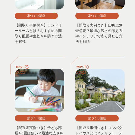
家づくり講座
家づくり講座
【間取り事例付き】ランドリ
【間取り実例つき】LDKは20
ールームとは？おすすめの間
畳必要？最適な広さの考え方
取り配置や生乾きを防ぐ方法
やインテリアで広く見せる方
を解説
法を解説
25
10
may.
may.
2023
2023
家づくり講座
家づくり講座
【配置図実例つき】子ども部
【間取り事例つき】コンパク
屋4.5畳は狭い？最適な広さを
トハウスとは？メリット・デ