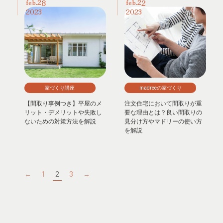
28
22
feb.
feb.
2023
2023
家づくり講座
madreeの家づくり
【間取り事例つき】平屋のメ
注文住宅において間取りが重
リット・デメリットや失敗し
要な理由とは？良い間取りの
ないための対策方法を解説
見分け方やマドリーの使い方
を解説
←
1
2
3
→