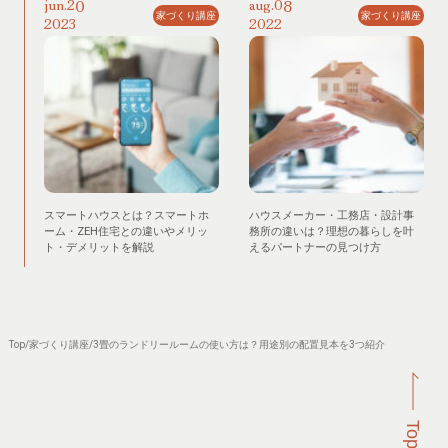
20
08
jun.
aug.
家づくり講座
家づくり講座
2023
2022
スマートハウスとは？スマートホ
ハウスメーカー・工務店・設計事
ーム・ZEH住宅との違いやメリッ
務所の違いは？理想の暮らしを叶
ト・デメリットを解説
えるパートナーの見つけ方
Top
/
家づくり講座
/
3畳のランドリールームの使い方は？用途別の配置見本を3つ紹介