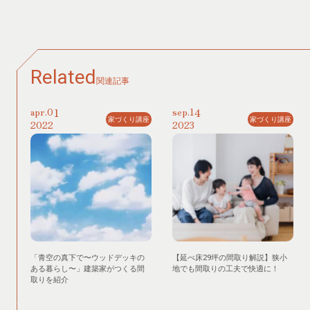
Related
関連記事
01
14
apr.
sep.
家づくり講座
家づくり講座
2022
2023
「青空の真下で〜ウッドデッキの
【延べ床29坪の間取り解説】狭小
ある暮らし〜」建築家がつくる間
地でも間取りの工夫で快適に！
取りを紹介