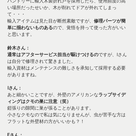
パントリーに輸入木製折れ戸を採用したら、使用頻度の高
い場所だったせいか、木が削れてドアが外れてしまっ
て・・・
輸入アイテムは見た目が断然素敵ですが、
修理パーツが簡
単に揃わないものある
ので、覚悟を持って使った方がいい
と思います。
鈴木さん：
通常はアフターサービス担当が駆けつけるの
ですが、Iさん
は自分で修理されて驚きました。
輸入資材はメンテナンスの難しさを承知して採用する必要
がありますね。
Iさん：
あと細かいことですが、外壁のアメリカンな
ラップサイデ
ィングはクモの巣に注意（笑）
鎧張りの隙間に巣が張ることがあります。
小さなクモなので私は気になりませんが、虫が苦手な方は
フラットな外壁材の方がいいかも？！
Fさん：