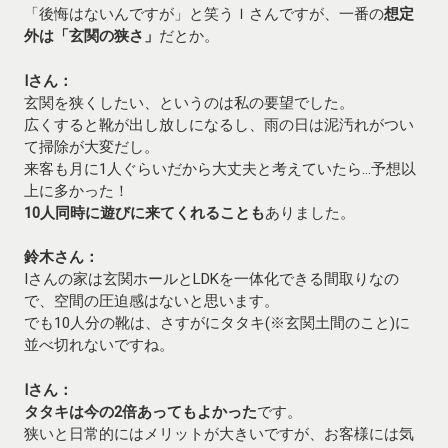
「後悔はないんですが」と笑うＩさんですが、一番の
想定
外は「玄関の狭さ」
だとか。
Iさん：
玄関を狭くしたい、というのは私の要望でした。
広くすると靴が出し放しになるし、雨の日は泥汚れがつい
て掃除が大変だし。
来客も月に1人ぐらいだから大丈夫と考えていたら…予想以
上に多かった！
10人同時に遊びに来てくれることも
ありました。
鈴木さん：
Iさんの家は玄関ホールとLDKを一体化できる間取りなの
で、空間の圧迫感はないと思います。
でも10人分の靴は、さすがにタタキ(※玄関土間のこと)に
並べ切れないですね。
Iさん：
タタキは今の2倍あってもよかった
です。
狭いと日常的にはメリットが大きいですが、お客様には気