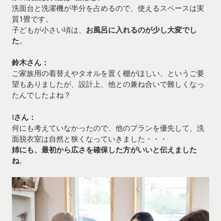
洗面台と洗濯機が半分を占めるので、使えるスペースは実
質1畳です。
子どもが小さい頃は、
お風呂に入れるのが少し大変でし
た
。
鈴木さん：
ご家族用の着替えやタオルを置く棚がほしい、というご要
望もありましたが、設計上、他との兼ね合いで難しくなっ
たんでしたよね？
I
さん：
何にも考えていなかったので、他のプランを優先して、洗
面脱衣室は自然と狭くなっていきました・・・
姉にも、最初から広さを確保した方がいいと伝えました
ね
。