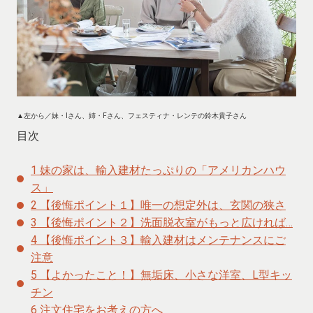
▲左から／妹・Iさん、姉・Fさん、フェスティナ・レンテの鈴木貴子さん
目次
1
妹の家は、輸入建材たっぷりの「アメリカンハウ
ス」
2
【後悔ポイント１】唯一の想定外は、玄関の狭さ
3
【後悔ポイント２】洗面脱衣室がもっと広ければ…
4
【後悔ポイント３】輸入建材はメンテナンスにご
注意
5
【よかったこと！】無垢床、小さな洋室、L型キッ
チン
6
注文住宅をお考えの方へ