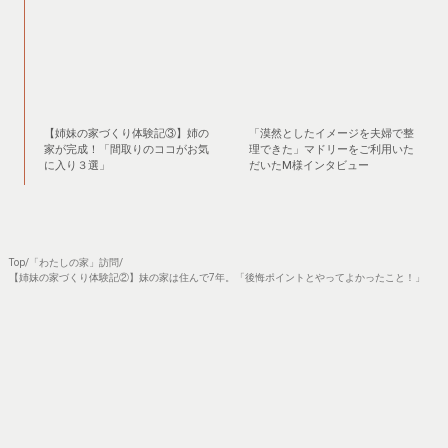
【姉妹の家づくり体験記③】姉の
「漠然としたイメージを夫婦で整
家が完成！「間取りのココがお気
理できた」マドリーをご利用いた
に入り３選」
だいたM様インタビュー
Top
/
「わたしの家」訪問
/
【姉妹の家づくり体験記②】妹の家は住んで7年。「後悔ポイントとやってよかったこと！」