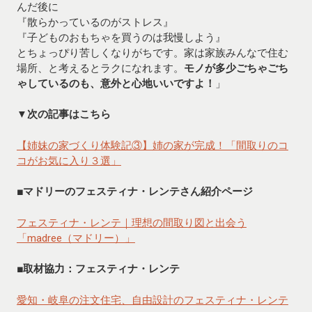
んだ後に
『散らかっているのがストレス』
『子どものおもちゃを買うのは我慢しよう』
とちょっぴり苦しくなりがちです。家は家族みんなで住む
場所、と考えるとラクになれます。
モノが多少ごちゃごち
ゃしているのも、意外と心地いいですよ！
」
▼
次の記事はこちら
【姉妹の家づくり体験記③】姉の家が完成！「間取りのコ
コがお気に入り３選」
■マドリーのフェスティナ・レンテさん紹介ページ
フェスティナ・レンテ｜理想の間取り図と出会う
「madree（マドリー）」
■取材協力：フェスティナ・レンテ
愛知・岐阜の注文住宅、自由設計のフェスティナ・レンテ