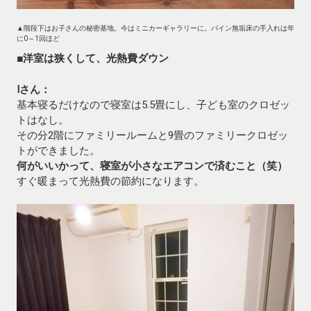
▲階段下はお子さんの秘密基地。今はミニカーギャラリーに。パイン無垢床の手入れは年
に0～1回ほど
■洋室は狭くして、光熱費ダウン
Iさん：
基本寝るだけなので寝室は5.5畳にし、子ども室のクロゼッ
トはなし。
その分2階にファミリールームと9畳のファミリークロゼッ
トができました。
何がいいかって、寝室が小さなエアコンで済むこと（笑）
すぐ暖まって光熱費の節約になります。