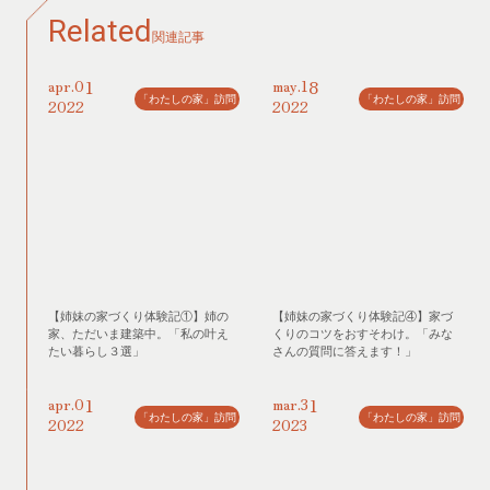
Related
関連記事
01
18
apr.
may.
「わたしの家」訪問
「わたしの家」訪問
2022
2022
【姉妹の家づくり体験記①】姉の
【姉妹の家づくり体験記④】家づ
家、ただいま建築中。「私の叶え
くりのコツをおすそわけ。「みな
たい暮らし３選」
さんの質問に答えます！」
01
31
apr.
mar.
「わたしの家」訪問
「わたしの家」訪問
2022
2023