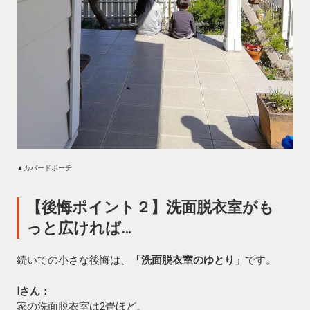
▲カバードポーチ
【後悔ポイント２】洗面脱衣室がも
っと広ければ…
続いての小さな後悔は、
「洗面脱衣室のゆとり」
です。
Iさん：
家の洗面脱衣室は2畳ほど。