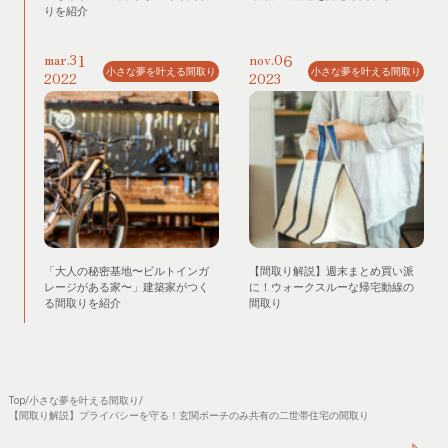
りを紹介
31
06
mar.
nov.
小さな夢を叶える間取り
小さな夢を叶える間取り
2022
2023
「大人の秘密基地〜ビルトインガ
【間取り解説】週末まとめ買い派
レージがある家〜」建築家がつく
に！ウォークスルーな帰宅動線の
る間取りを紹介
間取り
Top
/
小さな夢を叶える間取り
/
【間取り解説】プライバシーを守る！玄関ポーチのみ共有の二世帯住宅の間取り