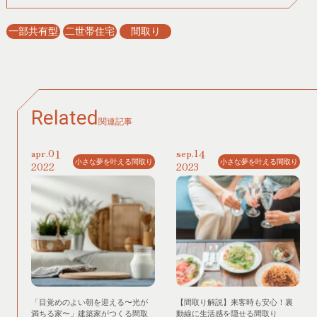
一部共有型
二世帯住宅
間取り
Related
関連記事
01
14
apr.
sep.
小さな夢を叶える間取り
小さな夢を叶える間取り
2022
2023
「目覚めのよい朝を迎える〜光が
【間取り解説】来客時も安心！裏
満ちる家〜」建築家がつくる間取
動線に生活感を隠せる間取り