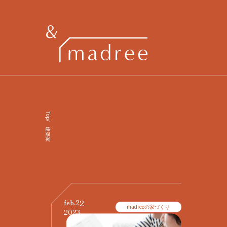
Top
/
建築家
22
feb.
madreeの家づくり
2023