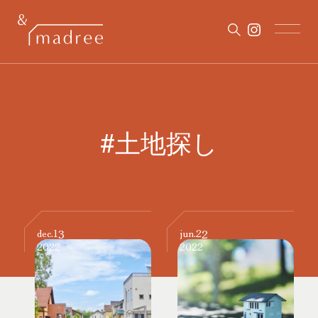
#土地探し
13
22
dec.
jun.
2022
2022