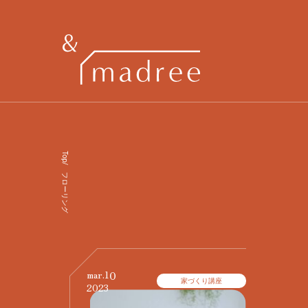
Top
/
フローリング
10
mar.
家づくり講座
2023