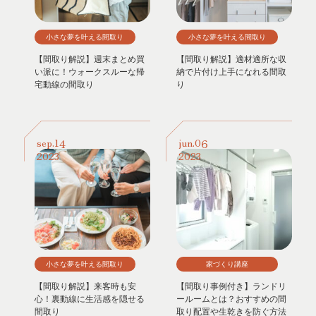
小さな夢を叶える間取り
小さな夢を叶える間取り
【間取り解説】週末まとめ買
【間取り解説】適材適所な収
い派に！ウォークスルーな帰
納で片付け上手になれる間取
宅動線の間取り
り
14
06
sep.
jun.
2023
2023
小さな夢を叶える間取り
家づくり講座
【間取り解説】来客時も安
【間取り事例付き】ランドリ
心！裏動線に生活感を隠せる
ールームとは？おすすめの間
間取り
取り配置や生乾きを防ぐ方法