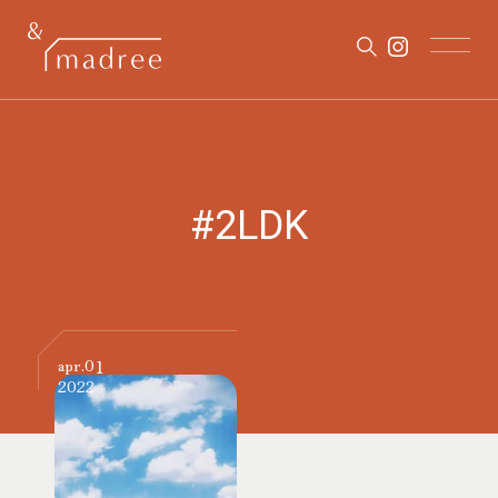
#2LDK
01
apr.
2022